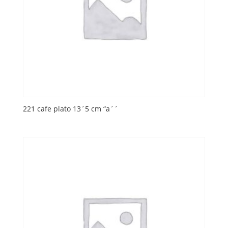
221 cafe plato 13´5 cm “a´´