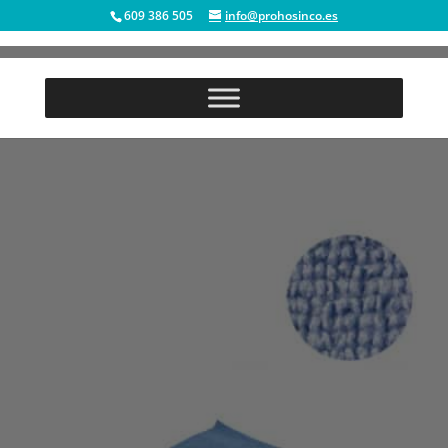
609 386 505
info@prohosinco.es