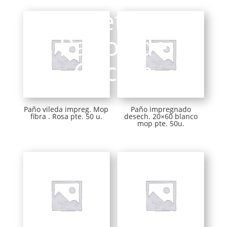
Bayetas y
Paños de
Cocina
Paño vileda impreg. Mop
Paño impregnado
fibra . Rosa pte. 50 u.
desech. 20×60 blanco
mop pte. 50u.