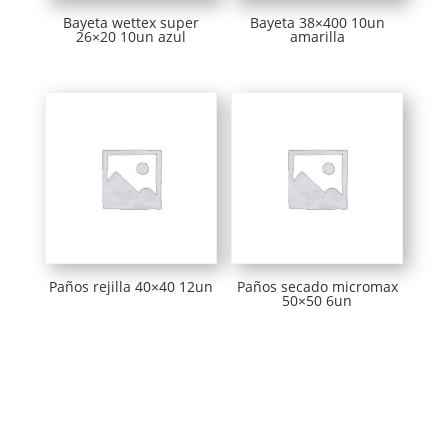
Bayeta wettex super
Bayeta 38×400 10un
26×20 10un azul
amarilla
Paños rejilla 40×40 12un
Paños secado micromax
50×50 6un