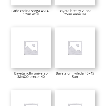
Paño cocina sarga 45×45
Bayeta breazy vileda
12un azul
25un amarilla
Bayeta rollo universo
Bayeta onli vileda 40×45
38×600 precor 40
5un