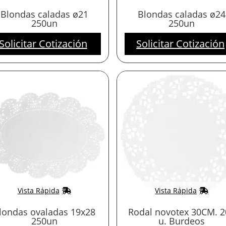
Blondas caladas ø21
Blondas caladas ø24
250un
250un
Solicitar Cotización
Solicitar Cotización
Vista Rápida
Vista Rápida
londas ovaladas 19x28
Rodal novotex 30CM. 2
250un
u. Burdeos