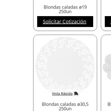
Blondas caladas ø19
250un
Solicitar Cotización
Vista Rápida
Blondas caladas ø30,5
B
250un