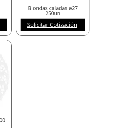
Blondas caladas ø27
250un
Solicitar Cotización
00