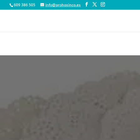
609 386 505
info@prohosinco.es