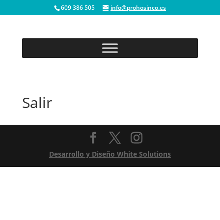
609 386 505
info@prohosinco.es
Salir
Desarrollo y Diseño White Solutions