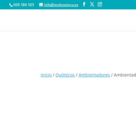
609 386 505
info@prohosinco.es
Inicio
/
Químicos
/
Ambientadores
/ Ambientado