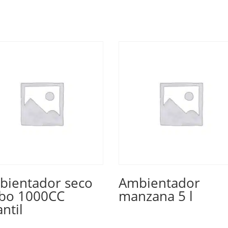
bientador seco
Ambientador
rbo 1000CC
manzana 5 l
antil