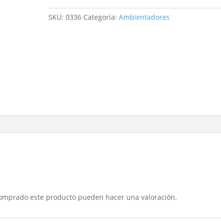
5
l
SKU:
0336
Categoría:
Ambientadores
cantidad
comprado este producto pueden hacer una valoración.