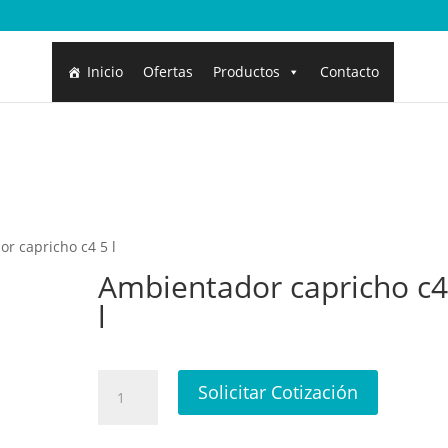
Inicio
Ofertas
Productos
Contacto
r capricho c4 5 l
Ambientador capricho c4
l
Ambientador
Solicitar Cotización
capricho
c4