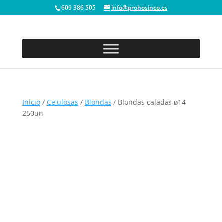
609 386 505
info@prohosinco.es
Inicio
/
Celulosas
/
Blondas
/ Blondas caladas ø14
250un