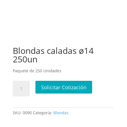
Blondas caladas ø14
250un
Paquete de 250 Unidades
Blondas
Solicitar Cotización
caladas
ø14
250un
cantidad
SKU:
0090
Categoría:
Blondas