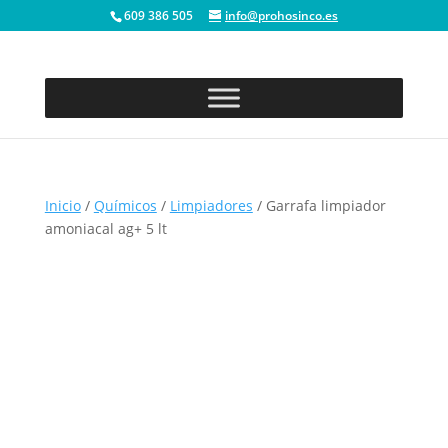
609 386 505
info@prohosinco.es
Inicio
/
Químicos
/
Limpiadores
/ Garrafa limpiador
amoniacal ag+ 5 lt