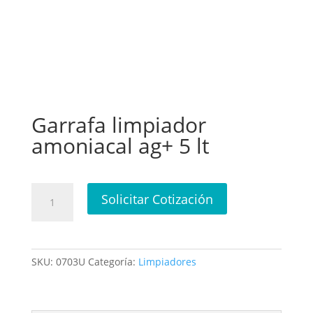
Garrafa limpiador
amoniacal ag+ 5 lt
Garrafa
Solicitar Cotización
limpiador
amoniacal
ag+
5
SKU:
0703U
Categoría:
Limpiadores
lt
cantidad