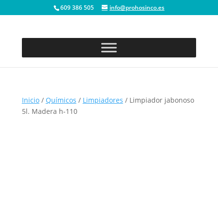
609 386 505
info@prohosinco.es
Inicio
/
Químicos
/
Limpiadores
/ Limpiador jabonoso
5l. Madera h-110