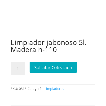
Limpiador jabonoso 5l.
Madera h-110
Limpiador
Solicitar Cotización
jabonoso
5l.
Madera
h-
SKU:
0316
Categoría:
Limpiadores
110
cantidad