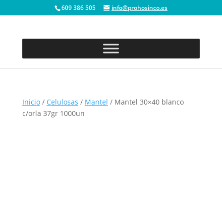
609 386 505
info@prohosinco.es
Inicio
/
Celulosas
/
Mantel
/ Mantel 30×40 blanco
c/orla 37gr 1000un