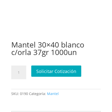
Mantel 30×40 blanco
c/orla 37gr 1000un
Mantel
Solicitar Cotización
30x40
blanco
c/orla
37gr
SKU:
0190
Categoría:
Mantel
1000un
cantidad