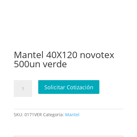
Mantel 40X120 novotex
500un verde
Mantel
Solicitar Cotización
40X120
novotex
500un
verde
SKU:
0171VER
Categoría:
Mantel
cantidad