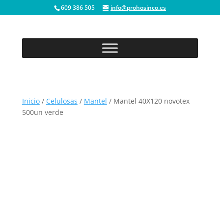
609 386 505
info@prohosinco.es
Inicio
/
Celulosas
/
Mantel
/ Mantel 40X120 novotex
500un verde