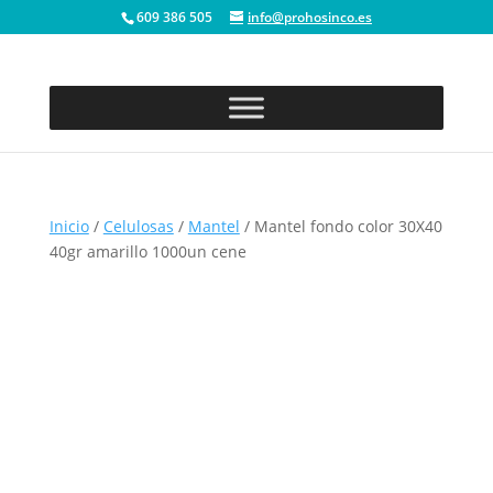
609 386 505
info@prohosinco.es
Inicio
/
Celulosas
/
Mantel
/ Mantel fondo color 30X40
40gr amarillo 1000un cene