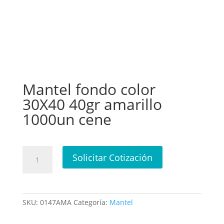
Mantel fondo color
30X40 40gr amarillo
1000un cene
Mantel
Solicitar Cotización
fondo
color
30X40
40gr
SKU:
0147AMA
Categoría:
Mantel
amarillo
1000un