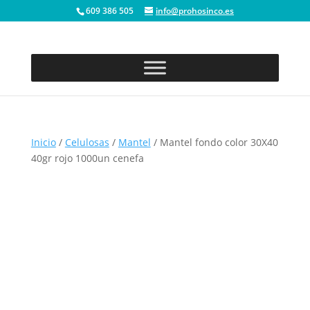
609 386 505
info@prohosinco.es
Inicio
/
Celulosas
/
Mantel
/ Mantel fondo color 30X40
40gr rojo 1000un cenefa