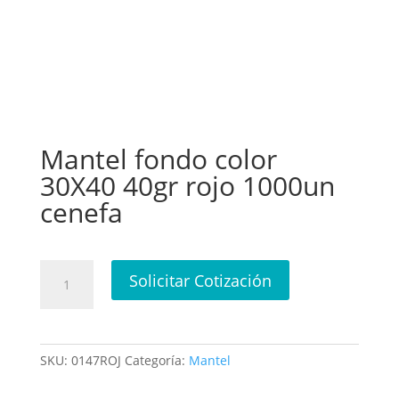
Mantel fondo color
30X40 40gr rojo 1000un
cenefa
Mantel
Solicitar Cotización
fondo
color
30X40
40gr
SKU:
0147ROJ
Categoría:
Mantel
rojo
1000un