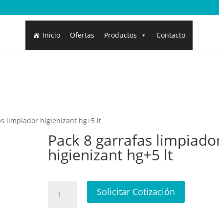
Inicio
Ofertas
Productos
Contacto
as limpiador higienizant hg+5 lt
Pack 8 garrafas limpiado
higienizant hg+5 lt
Pack
Solicitar Cotización
8
garrafas