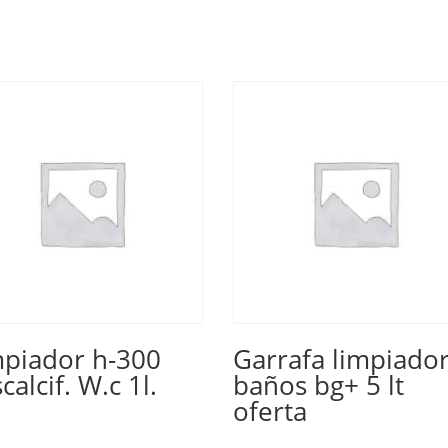
mpiador h-300
Garrafa limpiado
calcif. W.c 1l.
baños bg+ 5 lt
oferta