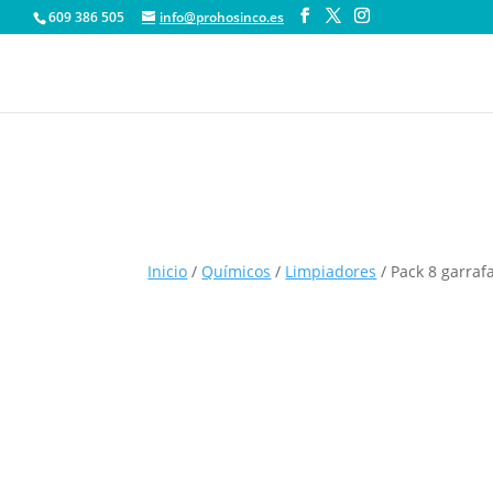
609 386 505
info@prohosinco.es
Inicio
/
Químicos
/
Limpiadores
/ Pack 8 garraf