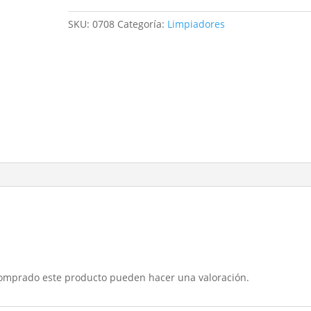
limpiador
higienizant
SKU:
0708
Categoría:
Limpiadores
hg+5
lt
cantidad
comprado este producto pueden hacer una valoración.