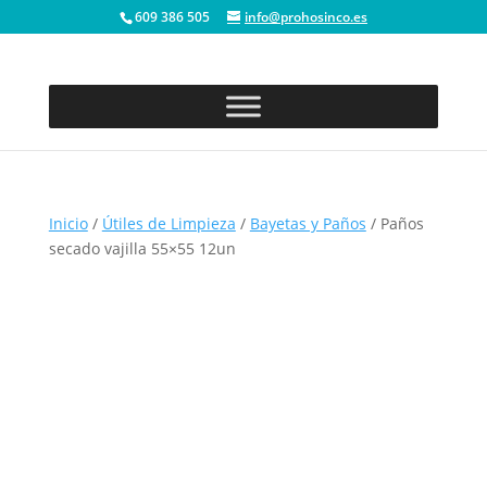
609 386 505
info@prohosinco.es
Inicio
/
Útiles de Limpieza
/
Bayetas y Paños
/ Paños
secado vajilla 55×55 12un