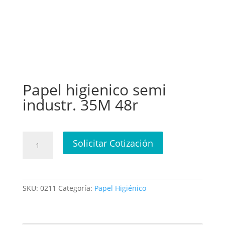
Papel higienico semi
industr. 35M 48r
Papel
Solicitar Cotización
higienico
semi
industr.
35M
SKU:
0211
Categoría:
Papel Higiénico
48r
cantidad