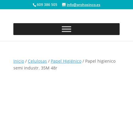
609 386 505
info@prohosinco.es
Inicio
/
Celulosas
/
Papel Higiénico
/ Papel higienico
semi industr. 35M 48r