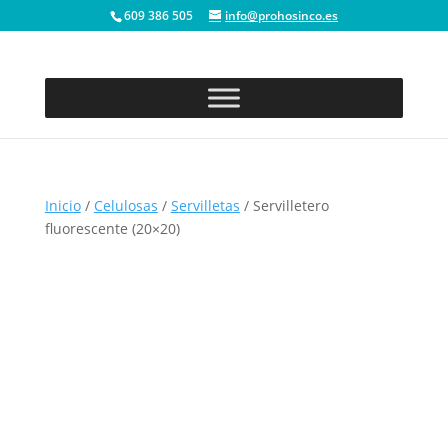
609 386 505
info@prohosinco.es
Inicio
/
Celulosas
/
Servilletas
/ Servilletero
fluorescente (20×20)