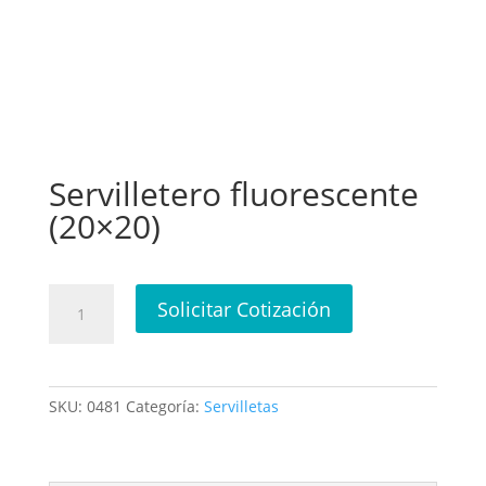
Servilletero fluorescente
(20×20)
Servilletero
Solicitar Cotización
fluorescente
(20x20)
cantidad
SKU:
0481
Categoría:
Servilletas