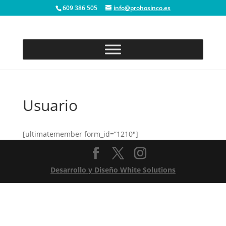
609 386 505
info@prohosinco.es
Usuario
[ultimatemember form_id=”1210″]
Desarrollo y Diseño White Solutions