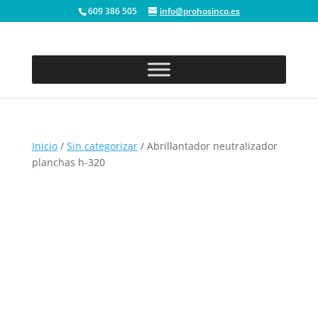
609 386 505
info@prohosinco.es
Inicio
/
Sin categorizar
/ Abrillantador neutralizador
planchas h-320