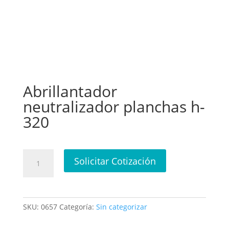
Abrillantador
neutralizador planchas h-
320
Abrillantador
Solicitar Cotización
neutralizador
planchas
h-
320
SKU:
0657
Categoría:
Sin categorizar
cantidad