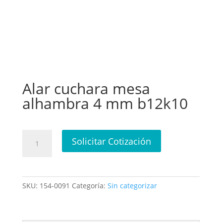
Alar cuchara mesa
alhambra 4 mm b12k10
Alar
Solicitar Cotización
cuchara
mesa
alhambra
4
SKU:
154-0091
Categoría:
Sin categorizar
mm
b12k10
cantidad