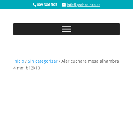
609 386 505
info@prohosinco.es
Inicio
/
Sin categorizar
/ Alar cuchara mesa alhambra
4 mm b12k10