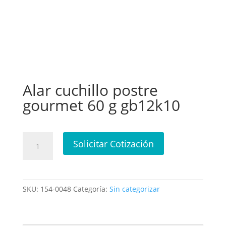
Alar cuchillo postre
gourmet 60 g gb12k10
Alar
Solicitar Cotización
cuchillo
postre
gourmet
60
SKU:
154-0048
Categoría:
Sin categorizar
g
gb12k10
cantidad