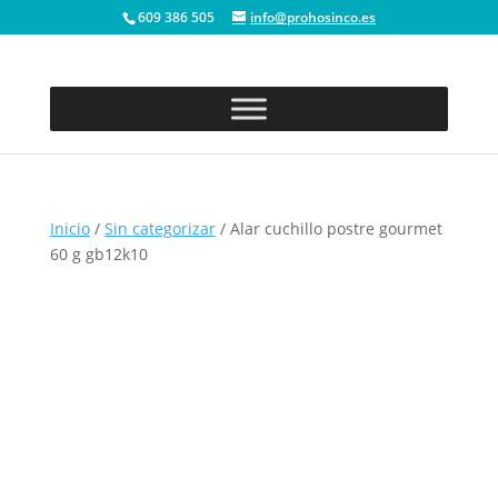
609 386 505
info@prohosinco.es
Inicio
/
Sin categorizar
/ Alar cuchillo postre gourmet
60 g gb12k10