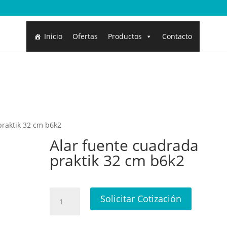
Inicio
Ofertas
Productos
Contacto
praktik 32 cm b6k2
Alar fuente cuadrada
praktik 32 cm b6k2
Alar
Solicitar Cotización
fuente
cuadrada