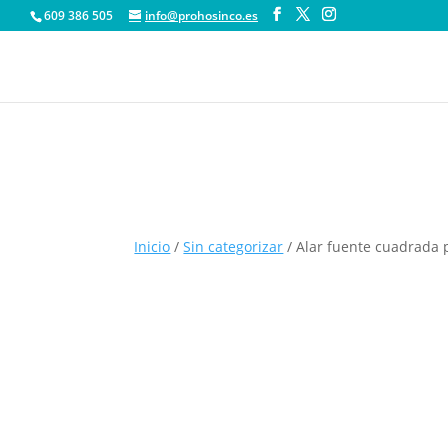
609 386 505
info@prohosinco.es
Inicio
/
Sin categorizar
/ Alar fuente cuadrada 