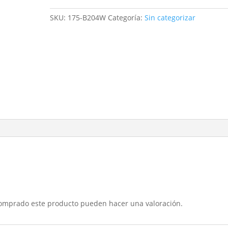
praktik
32
SKU:
175-B204W
Categoría:
Sin categorizar
cm
b6k2
cantidad
comprado este producto pueden hacer una valoración.