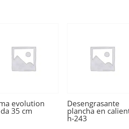
ma evolution
Desengrasante
eda 35 cm
plancha en calien
h-243