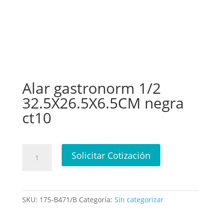
Alar gastronorm 1/2
32.5X26.5X6.5CM negra
ct10
Alar
Solicitar Cotización
gastronorm
1/2
32.5X26.5X6.5CM
negra
SKU:
175-B471/B
Categoría:
Sin categorizar
ct10
cantidad