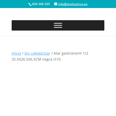
609 386 505
info@prohosinco.es
Inicio
/
Sin categorizar
/ Alar gastronorm 1/2
32.5X26.5X6.5CM negra ct10