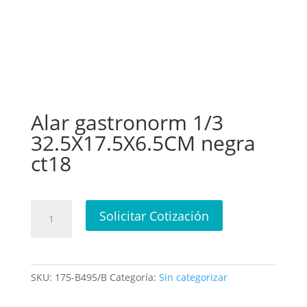
Alar gastronorm 1/3
32.5X17.5X6.5CM negra
ct18
Alar
Solicitar Cotización
gastronorm
1/3
32.5X17.5X6.5CM
negra
SKU:
175-B495/B
Categoría:
Sin categorizar
ct18
cantidad