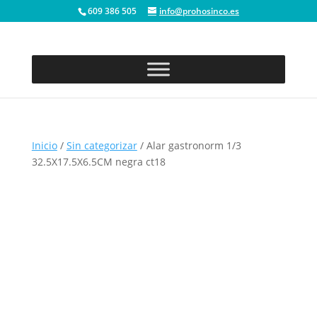
609 386 505
info@prohosinco.es
Inicio
/
Sin categorizar
/ Alar gastronorm 1/3
32.5X17.5X6.5CM negra ct18