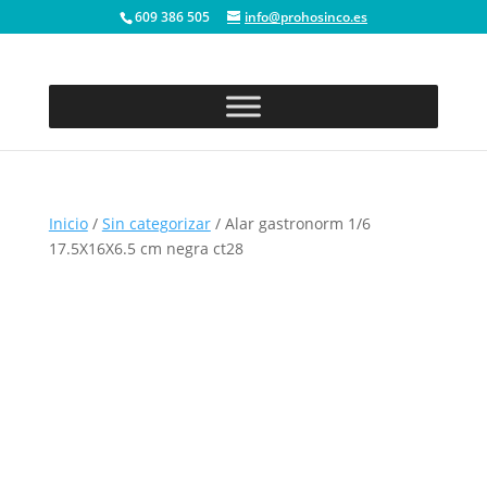
609 386 505
info@prohosinco.es
Inicio
/
Sin categorizar
/ Alar gastronorm 1/6
17.5X16X6.5 cm negra ct28