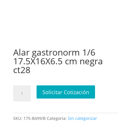
Alar gastronorm 1/6
17.5X16X6.5 cm negra
ct28
Alar
Solicitar Cotización
gastronorm
1/6
17.5X16X6.5
cm
SKU:
175-B499/B
Categoría:
Sin categorizar
negra
ct28