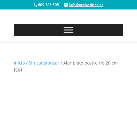
609 386 505
info@prohosinco.es
Inicio
/
Sin categorizar
/ Alar plato postre rio 20 cm
f6k4