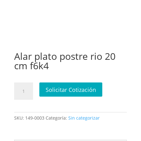
Alar plato postre rio 20
cm f6k4
Alar
Solicitar Cotización
plato
postre
rio
20
SKU:
149-0003
Categoría:
Sin categorizar
cm
f6k4
cantidad