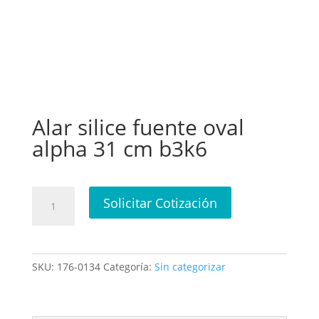
Alar silice fuente oval
alpha 31 cm b3k6
Alar
Solicitar Cotización
silice
fuente
oval
alpha
SKU:
176-0134
Categoría:
Sin categorizar
31
cm
b3k6