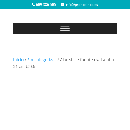
609 386 505
info@prohosinco.es
Inicio
/
Sin categorizar
/ Alar silice fuente oval alpha
31 cm b3k6