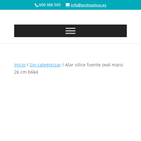
609 386 505
info@prohosinco.es
Inicio
/
Sin categorizar
/ Alar silice fuente oval maro
26 cm b6k4