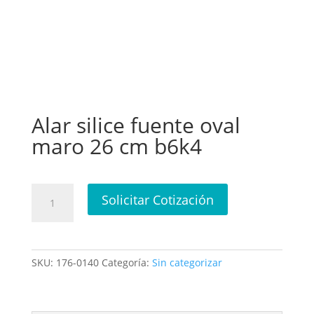
Alar silice fuente oval
maro 26 cm b6k4
Alar
Solicitar Cotización
silice
fuente
oval
maro
SKU:
176-0140
Categoría:
Sin categorizar
26
cm
b6k4