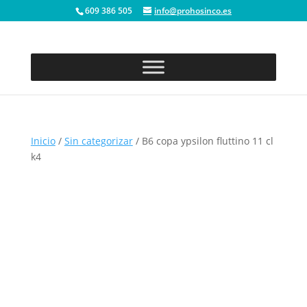
609 386 505
info@prohosinco.es
Inicio
/
Sin categorizar
/ B6 copa ypsilon fluttino 11 cl
k4