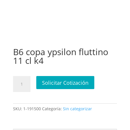
B6 copa ypsilon fluttino
11 cl k4
B6
Solicitar Cotización
copa
ypsilon
fluttino
11
SKU:
1-191500
Categoría:
Sin categorizar
cl
k4
cantidad