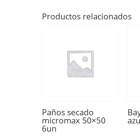
Productos relacionados
Paños secado
Bay
micromax 50×50
azu
6un