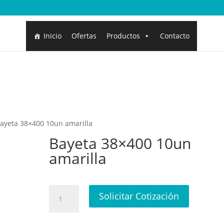
Inicio
Ofertas
Productos
Contacto
ayeta 38×400 10un amarilla
Bayeta 38×400 10un
amarilla
Bayeta
Solicitar Cotización
38x400
10un