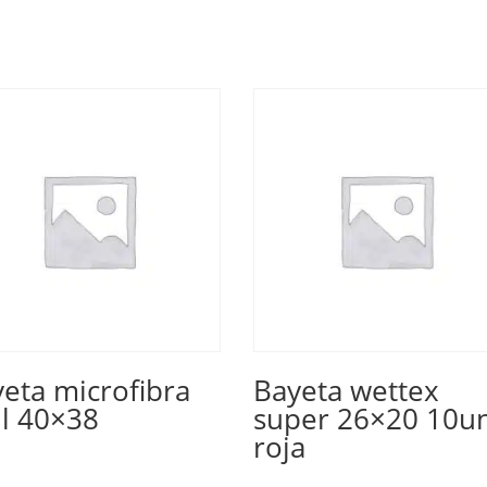
eta microfibra
Bayeta wettex
l 40×38
super 26×20 10u
roja