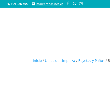
609 386 505
info@prohosinco.es
Inicio
/
Útiles de Limpieza
/
Bayetas y Paños
/ B