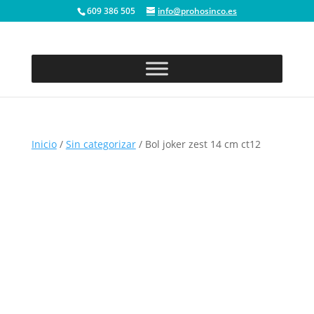
609 386 505
info@prohosinco.es
Inicio
/
Sin categorizar
/ Bol joker zest 14 cm ct12