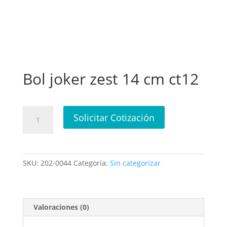
Bol joker zest 14 cm ct12
Bol
Solicitar Cotización
joker
zest
14
cm
SKU:
202-0044
Categoría:
Sin categorizar
ct12
cantidad
Valoraciones (0)