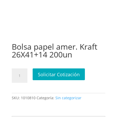
Bolsa papel amer. Kraft
26X41+14 200un
Bolsa
Solicitar Cotización
papel
amer.
Kraft
26X41+14
SKU:
1010810
Categoría:
Sin categorizar
200un
cantidad