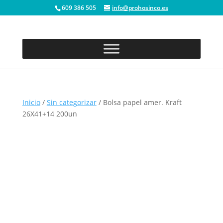
609 386 505
info@prohosinco.es
Inicio
/
Sin categorizar
/ Bolsa papel amer. Kraft
26X41+14 200un