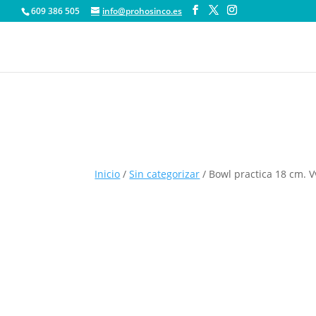
609 386 505
info@prohosinco.es
Inicio
/
Sin categorizar
/ Bowl practica 18 cm. Vv