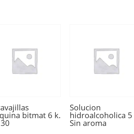
avajillas
Solucion
uina bitmat 6 k.
hidroalcoholica 5 
130
Sin aroma