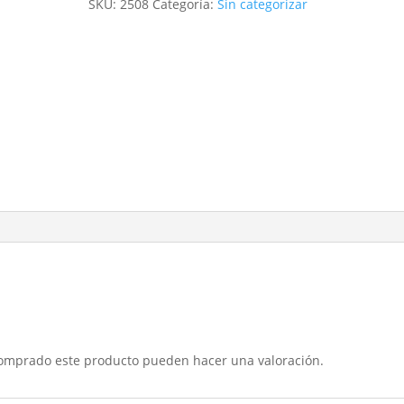
SKU:
2508
Categoría:
Sin categorizar
cantidad
comprado este producto pueden hacer una valoración.