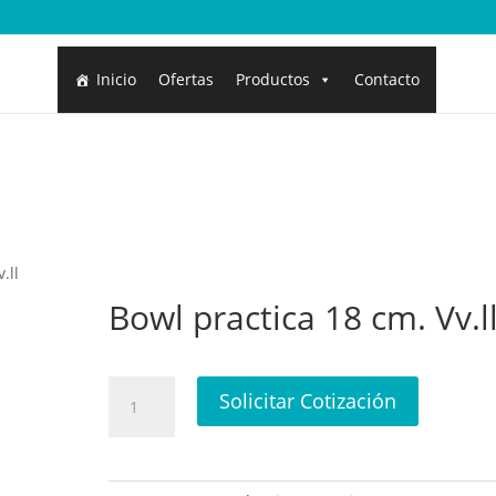
Inicio
Ofertas
Productos
Contacto
.ll
Bowl practica 18 cm. Vv.l
Bowl
Solicitar Cotización
practica
18
cm.
Vv.ll