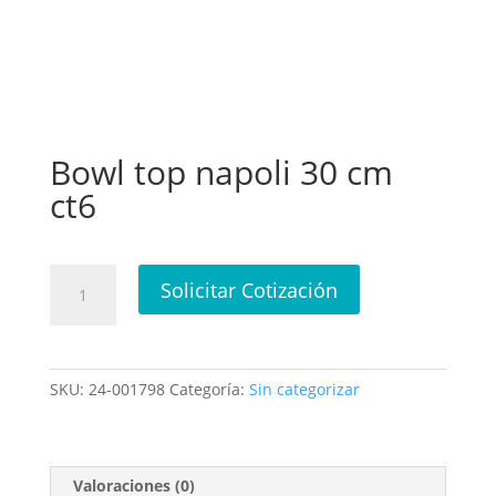
Bowl top napoli 30 cm
ct6
Bowl
Solicitar Cotización
top
napoli
30
cm
SKU:
24-001798
Categoría:
Sin categorizar
ct6
cantidad
Valoraciones (0)