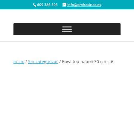
609 386 505
info@prohosinco.es
Inicio
/
Sin categorizar
/ Bowl top napoli 30 cm ct6