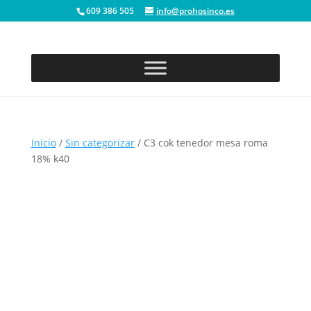
609 386 505
info@prohosinco.es
Inicio
/
Sin categorizar
/ C3 cok tenedor mesa roma
18% k40