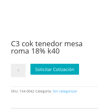
C3 cok tenedor mesa
roma 18% k40
C3
Solicitar Cotización
cok
tenedor
mesa
roma
SKU:
154-0042
Categoría:
Sin categorizar
18%
k40
cantidad