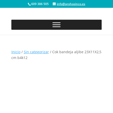
609 386 505
info@prohosinco.es
Inicio
/
Sin categorizar
/ Cok bandeja aljibe 23X11X2,5
cm b4k12