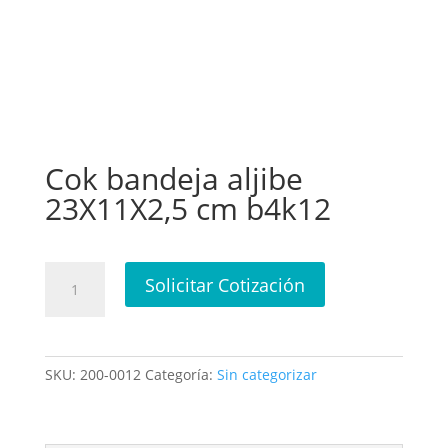
Cok bandeja aljibe
23X11X2,5 cm b4k12
Cok
Solicitar Cotización
bandeja
aljibe
23X11X2,5
cm
SKU:
200-0012
Categoría:
Sin categorizar
b4k12
cantidad