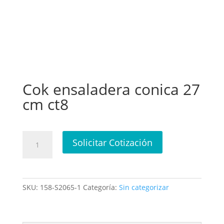
Cok ensaladera conica 27
cm ct8
Cok
Solicitar Cotización
ensaladera
conica
27
cm
SKU:
158-S2065-1
Categoría:
Sin categorizar
ct8
cantidad