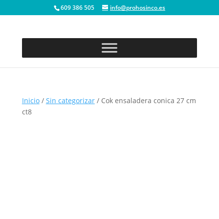
609 386 505
info@prohosinco.es
Inicio
/
Sin categorizar
/ Cok ensaladera conica 27 cm
ct8