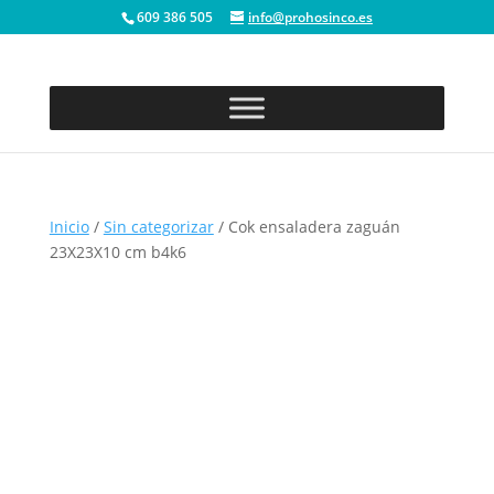
609 386 505
info@prohosinco.es
Inicio
/
Sin categorizar
/ Cok ensaladera zaguán
23X23X10 cm b4k6