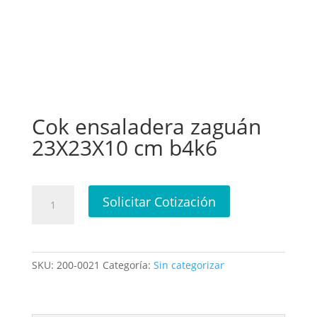
Cok ensaladera zaguán
23X23X10 cm b4k6
Cok
Solicitar Cotización
ensaladera
zaguán
23X23X10
cm
SKU:
200-0021
Categoría:
Sin categorizar
b4k6
cantidad