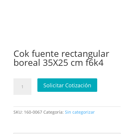
Cok fuente rectangular
boreal 35X25 cm f6k4
Cok
Solicitar Cotización
fuente
rectangular
boreal
35X25
SKU:
160-0067
Categoría:
Sin categorizar
cm
f6k4
cantidad