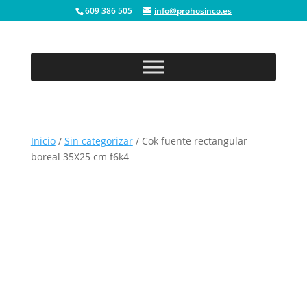
609 386 505
info@prohosinco.es
Inicio
/
Sin categorizar
/ Cok fuente rectangular
boreal 35X25 cm f6k4