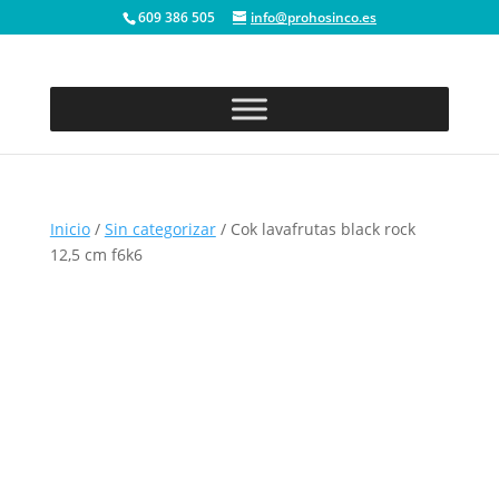
609 386 505
info@prohosinco.es
Inicio
/
Sin categorizar
/ Cok lavafrutas black rock
12,5 cm f6k6