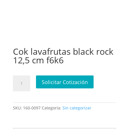
Cok lavafrutas black rock
12,5 cm f6k6
Cok
Solicitar Cotización
lavafrutas
black
rock
12,5
SKU:
160-0097
Categoría:
Sin categorizar
cm
f6k6
cantidad