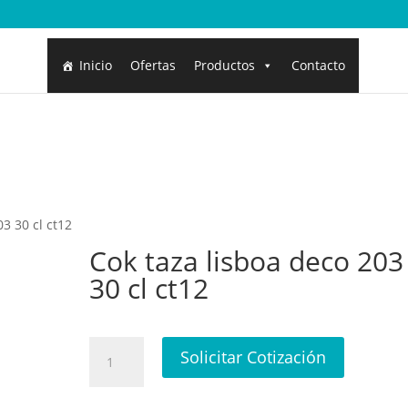
Inicio
Ofertas
Productos
Contacto
03 30 cl ct12
Cok taza lisboa deco 203
30 cl ct12
Cok
Solicitar Cotización
taza
lisboa