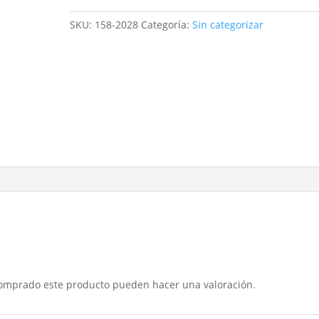
deco
203
SKU:
158-2028
Categoría:
Sin categorizar
30
cl
ct12
cantidad
comprado este producto pueden hacer una valoración.