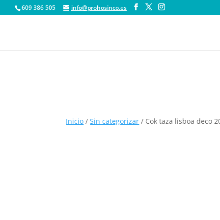
609 386 505
info@prohosinco.es
Inicio
/
Sin categorizar
/ Cok taza lisboa deco 2