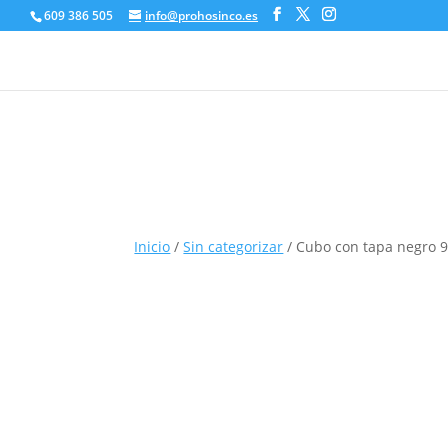
609 386 505
info@prohosinco.es
Inicio
/
Sin categorizar
/ Cubo con tapa negro 9