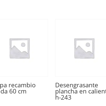
pa recambio
Desengrasante
eda 60 cm
plancha en calien
h-243