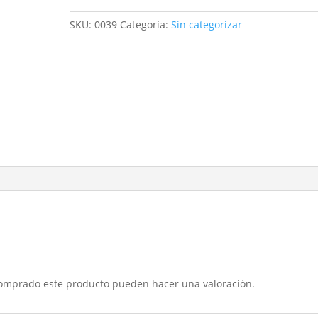
negro
95
SKU:
0039
Categoría:
Sin categorizar
l
72x51
cantidad
comprado este producto pueden hacer una valoración.