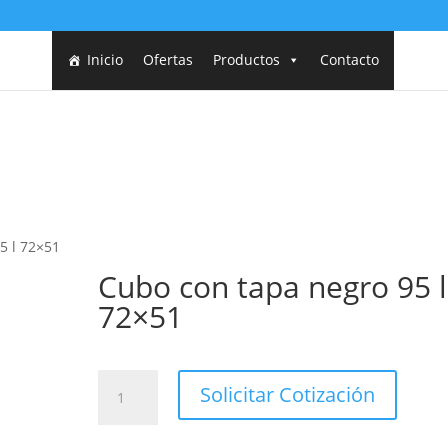
Inicio
Ofertas
Productos
Contacto
5 l 72×51
Cubo con tapa negro 95 l
72×51
Cubo
Solicitar Cotización
con
tapa