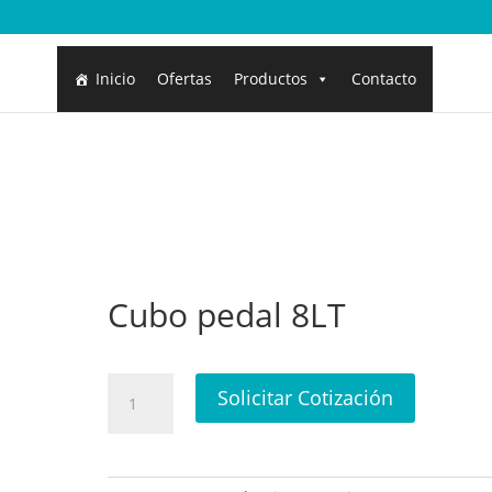
Inicio
Ofertas
Productos
Contacto
Cubo pedal 8LT
Cubo
Solicitar Cotización
pedal
8LT
cantidad