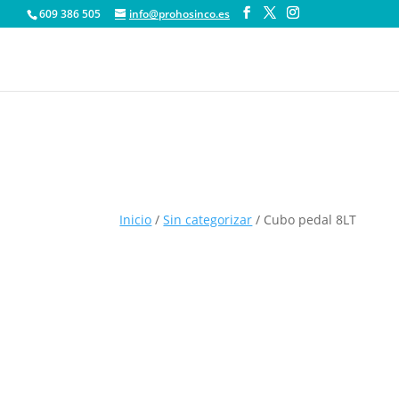
609 386 505
info@prohosinco.es
Inicio
/
Sin categorizar
/ Cubo pedal 8LT