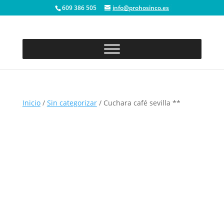
609 386 505
info@prohosinco.es
Inicio
/
Sin categorizar
/ Cuchara café sevilla **