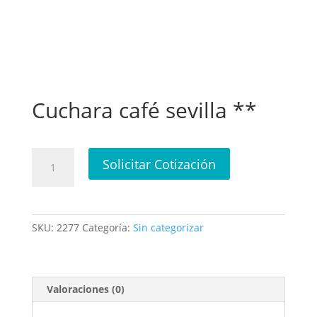
Cuchara café sevilla **
Cuchara
Solicitar Cotización
café
sevilla
**
cantidad
SKU:
2277
Categoría:
Sin categorizar
Valoraciones (0)