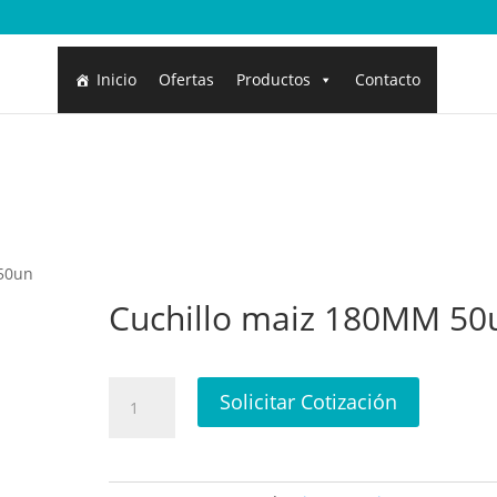
Inicio
Ofertas
Productos
Contacto
 50un
Cuchillo maiz 180MM 50
Cuchillo
Solicitar Cotización
maiz
180MM
50un
cantidad