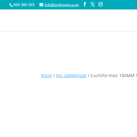
609 386 505
info@prohosinco.es
Inicio
/
Sin categorizar
/ Cuchillo maiz 180MM