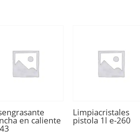
sengrasante
Limpiacristales
ncha en caliente
pistola 1l e-260
243