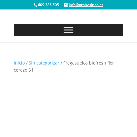
609 386 505
info@prohosinco.es
Inicio
/
Sin categorizar
/ Fregasuelos biofresh flor
cerezo 5 l