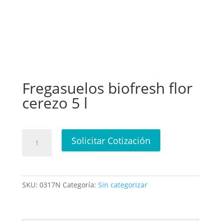
Fregasuelos biofresh flor
cerezo 5 l
Fregasuelos
Solicitar Cotización
biofresh
flor
cerezo
5
SKU:
0317N
Categoría:
Sin categorizar
l
cantidad