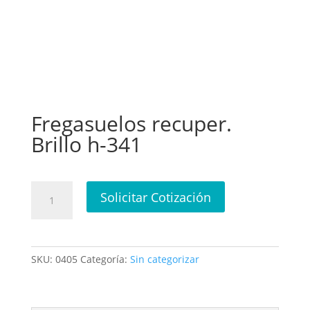
Fregasuelos recuper.
Brillo h-341
Fregasuelos
Solicitar Cotización
recuper.
Brillo
h-
341
SKU:
0405
Categoría:
Sin categorizar
cantidad