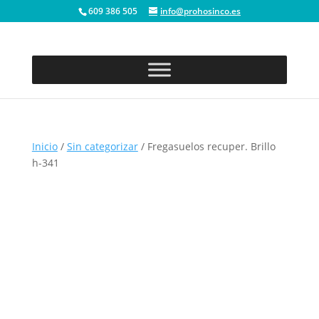
609 386 505
info@prohosinco.es
Inicio
/
Sin categorizar
/ Fregasuelos recuper. Brillo
h-341