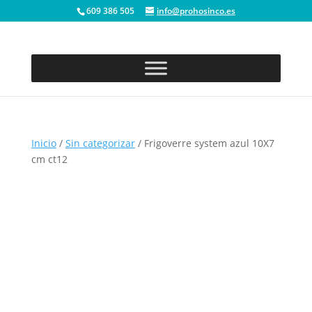
609 386 505
info@prohosinco.es
Inicio
/
Sin categorizar
/ Frigoverre system azul 10X7
cm ct12