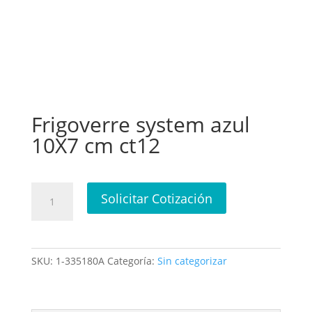
Frigoverre system azul
10X7 cm ct12
Frigoverre
Solicitar Cotización
system
azul
10X7
cm
SKU:
1-335180A
Categoría:
Sin categorizar
ct12
cantidad