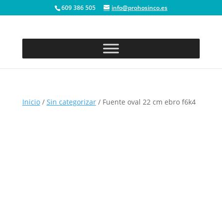
609 386 505
info@prohosinco.es
Inicio
/
Sin categorizar
/ Fuente oval 22 cm ebro f6k4