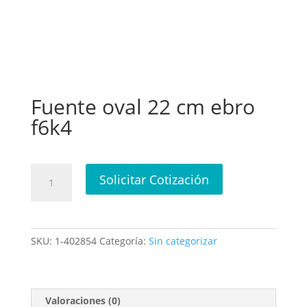
Fuente oval 22 cm ebro
f6k4
Fuente
Solicitar Cotización
oval
22
cm
ebro
SKU:
1-402854
Categoría:
Sin categorizar
f6k4
cantidad
Valoraciones (0)