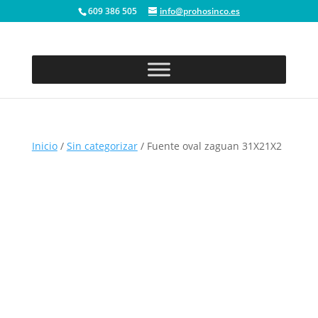
609 386 505
info@prohosinco.es
Inicio
/
Sin categorizar
/ Fuente oval zaguan 31X21X2