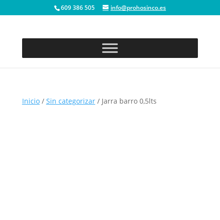
609 386 505
info@prohosinco.es
Inicio
/
Sin categorizar
/ Jarra barro 0,5lts